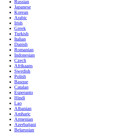
Russian
Japanese
Korean
Arabic
Irish
Greek
Turkish
Italian
Danish
Romanian
Indonesian
Czech
Afrikaans
Swedish
Polish
Basque
Catalan
Esperanto
Hindi
Lao
Albanian
Amharic
Armenian
Azerbaijani
Belarusian