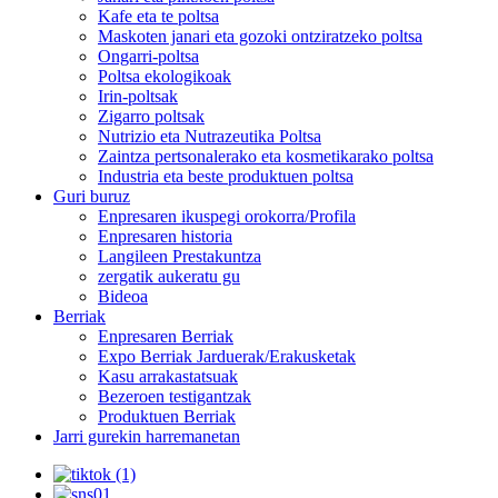
Kafe eta te poltsa
Maskoten janari eta gozoki ontziratzeko poltsa
Ongarri-poltsa
Poltsa ekologikoak
Irin-poltsak
Zigarro poltsak
Nutrizio eta Nutrazeutika Poltsa
Zaintza pertsonalerako eta kosmetikarako poltsa
Industria eta beste produktuen poltsa
Guri buruz
Enpresaren ikuspegi orokorra/Profila
Enpresaren historia
Langileen Prestakuntza
zergatik aukeratu gu
Bideoa
Berriak
Enpresaren Berriak
Expo Berriak Jarduerak/Erakusketak
Kasu arrakastatsuak
Bezeroen testigantzak
Produktuen Berriak
Jarri gurekin harremanetan