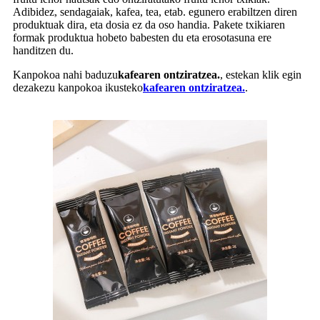
Adibidez, sendagaiak, kafea, tea, etab. egunero erabiltzen diren
produktuak dira, eta dosia ez da oso handia. Pakete txikiaren
formak produktua hobeto babesten du eta erosotasuna ere
handitzen du.
Kanpokoa nahi baduzu
kafearen ontziratzea.
, estekan klik egin
dezakezu kanpokoa ikusteko
kafearen ontziratzea.
.