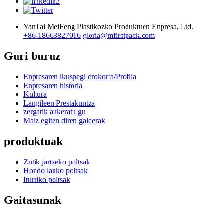
YanTai MeiFeng Plastikozko Produktuen Enpresa, Ltd.
+86-18663827016
gloria@mfirstpack.com
Guri buruz
Enpresaren ikuspegi orokorra/Profila
Enpresaren historia
Kultura
Langileen Prestakuntza
zergatik aukeratu gu
Maiz egiten diren galderak
produktuak
Zutik jartzeko poltsak
Hondo lauko poltsak
Iturriko poltsak
Gaitasunak