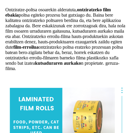
Ontziratze-poltsa osoarekin alderatuta,
ontziratzeko film
ebakia
poltsa egiteko prozesu bat gutxiago du. Baina bere
kalitatea ontziratzeko poltsaren berdina da, eta bere aplikazioa
zabalagoa da. Bere eskakizunak ere zorrotzagoak dira, hala nola
film osoaren urraduraren gaitasuna, kutsaduraren aurkako maila
eta abar. Ontziratzeko erroilu-filma hauts-produktuekin askotan
erabiltzen denez, hauts-produktuaren ezaugarriek zaildu egiten
dute
film-erroilua
ontziratzeko poltsa eratzeko prozesuan poltsa
batean bero-zigilatu behar da, beraz, horrek eskatzen du
ontziratzeko erroilu-filmaren barneko filma plastikozko xafla
sendo bat izatea
kutsaduraren aurkako
n propietate. geruza-
filma.