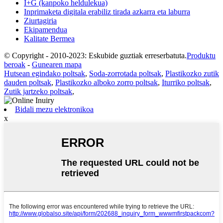
I+G (kanpoko heldulekua)
Inprimaketa digitala erabiliz tirada azkarra eta laburra
Ziurtagiria
Ekipamendua
Kalitate Bermea
© Copyright - 2010-2023: Eskubide guztiak erreserbatuta.
Produktu
beroak
-
Gunearen mapa
Hutsean egindako poltsak
,
Soda-zorrotada poltsak
,
Plastikozko zutik
dauden poltsak
,
Plastikozko alboko zorro poltsak
,
Iturriko poltsak
,
Zutik jartzeko poltsak
,
Bidali mezu elektronikoa
x