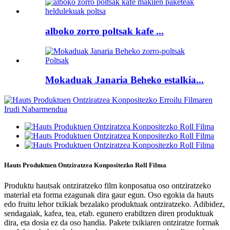
alboko zorro poltsak kafe ...
Mokaduak Janaria Beheko estalkia...
Hauts Produktuen Ontziratzea Konpositezko Roll Filma
Produktu hautsak ontziratzeko film konposatua oso ontziratzeko
material eta forma ezagunak dira gaur egun. Oso egokia da hauts
edo fruitu lehor txikiak bezalako produktuak ontziratzeko. Adibidez,
sendagaiak, kafea, tea, etab. egunero erabiltzen diren produktuak
dira, eta dosia ez da oso handia. Pakete txikiaren ontziratze formak