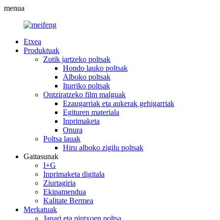
menua
Etxea
Produktuak
Zutik jartzeko poltsak
Hondo lauko poltsak
Alboko poltsak
Iturriko poltsak
Ontziratzeko film malguak
Ezaugarriak eta aukerak gehigarriak
Egituren materiala
Inprimaketa
Onura
Poltsa lauak
Hiru alboko zigilu poltsak
Gaitasunak
I+G
Inprimaketa digitala
Ziurtagiria
Ekipamendua
Kalitate Bermea
Merkatuak
Janari eta pintxoen poltsa