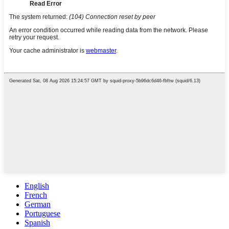
English
French
German
Portuguese
Spanish