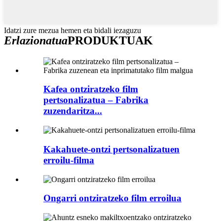
Idatzi zure mezua hemen eta bidali iezaguzu
Erlazionatua
PRODUKTUAK
Kafea ontziratzeko film
pertsonalizatua – Fabrika
zuzendaritza...
Kakahuete-ontzi pertsonalizatuen
erroilu-filma
Ongarri ontziratzeko film erroilua