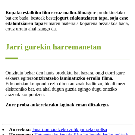
Kopako estalkiko film erraz malko-filma
gure produktuetako
bat ere bada, besteak beste
jogurt edalontziaren tapa, soja esne
edalontziaren tapa
Filmaren materiala koparena bezalakoa bada,
erraz urratu ahal izango da.
Jarri gurekin harremanetan
Ontziratu behar den hauts produktu bat bazara, ongi etorri gure
eskaera egitera
ontziratzeko laminatuzko erroilu-filma.
Edo ontzian konpondu ezin diren arazoak badituzu, bidali mezu
elektroniko bat, eta ahal dugun guztia egingo dugu ontziko
arazoak konpontzen.
Zure proba aukeretarako laginak eman ditzakegu.
Aurrekoa:
Janari-ontziratzeko zutik jartzeko poltsa
Hurrengoa:
Katuentzako janaria 5 kg-ko hondo lauko poltsak