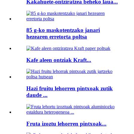
Kakahuete-ontziratzea beheko laua...
85 g-ko maskotentzako janari
hezearen erretorta poltsa
Kafe aleen ontziak Kraft...
Hazi fruitu lehorren pintxoak zutik
daude ...
Fruta izoztu lehorren pintxoak...