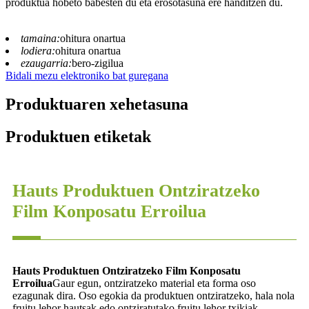
produktua hobeto babesten du eta erosotasuna ere handitzen du.
tamaina:
ohitura onartua
lodiera:
ohitura onartua
ezaugarria:
bero-zigilua
Bidali mezu elektroniko bat guregana
Produktuaren xehetasuna
Produktuen etiketak
Hauts Produktuen Ontziratzeko
Film Konposatu Erroilua
Hauts Produktuen Ontziratzeko Film Konposatu
Erroilua
Gaur egun, ontziratzeko material eta forma oso
ezagunak dira. Oso egokia da produktuen ontziratzeko, hala nola
fruitu lehor hautsak edo ontziratutako fruitu lehor txikiak.