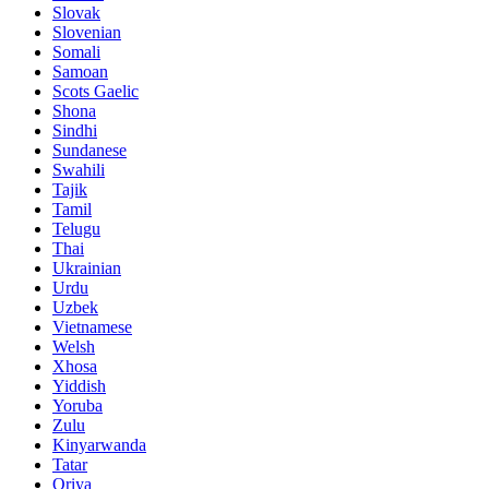
Slovak
Slovenian
Somali
Samoan
Scots Gaelic
Shona
Sindhi
Sundanese
Swahili
Tajik
Tamil
Telugu
Thai
Ukrainian
Urdu
Uzbek
Vietnamese
Welsh
Xhosa
Yiddish
Yoruba
Zulu
Kinyarwanda
Tatar
Oriya