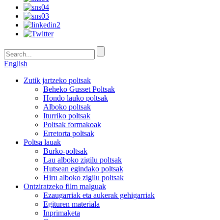
English
Zutik jartzeko poltsak
Beheko Gusset Poltsak
Hondo lauko poltsak
Alboko poltsak
Iturriko poltsak
Poltsak formakoak
Erretorta poltsak
Poltsa lauak
Burko-poltsak
Lau alboko zigilu poltsak
Hutsean egindako poltsak
Hiru alboko zigilu poltsak
Ontziratzeko film malguak
Ezaugarriak eta aukerak gehigarriak
Egituren materiala
Inprimaketa