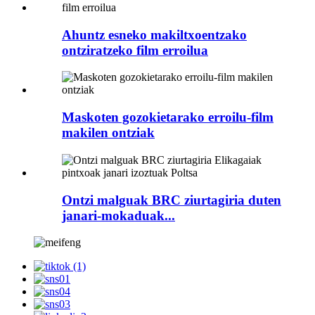
Ahuntz esneko makiltxoentzako
ontziratzeko film erroilua
Maskoten gozokietarako erroilu-film
makilen ontziak
Ontzi malguak BRC ziurtagiria duten
janari-mokaduak...