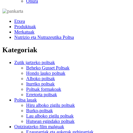
Onura
Etxea
Produktuak
Merkatuak
Nutrizio eta Nutrazeutika Poltsa
Kategoriak
Zutik jartzeko poltsak
Beheko Gusset Poltsak
Hondo lauko poltsak
Alboko poltsak
Iturriko poltsak
Poltsak formakoak
Erretorta poltsak
Poltsa lauak
Hiru alboko zigilu poltsak
Burko-poltsak
Lau alboko zigilu poltsak
Hutsean egindako poltsak
Ontziratzeko film malguak
Ezaugarriak eta aukerak gehigarriak