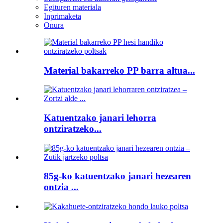
Egituren materiala
Inprimaketa
Onura
Material bakarreko PP barra altua...
Katuentzako janari lehorra
ontziratzeko...
85g-ko katuentzako janari hezearen
ontzia ...