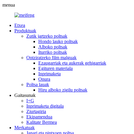
menua
Etxea
Produktuak
Zutik jartzeko poltsak
Hondo lauko poltsak
Alboko poltsak
Iturriko poltsak
Ontziratzeko film malguak
Ezaugarriak eta aukerak gehigarriak
Egituren materiala
Inprimaketa
Onura
Poltsa lauak
Hiru alboko zigilu poltsak
Gaitasunak
I+G
Inprimaketa digitala
Ziurtagiria
Ekipamendua
Kalitate Bermea
Merkatuak
Janari eta pintxoen poltsa