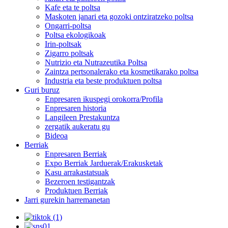
Kafe eta te poltsa
Maskoten janari eta gozoki ontziratzeko poltsa
Ongarri-poltsa
Poltsa ekologikoak
Irin-poltsak
Zigarro poltsak
Nutrizio eta Nutrazeutika Poltsa
Zaintza pertsonalerako eta kosmetikarako poltsa
Industria eta beste produktuen poltsa
Guri buruz
Enpresaren ikuspegi orokorra/Profila
Enpresaren historia
Langileen Prestakuntza
zergatik aukeratu gu
Bideoa
Berriak
Enpresaren Berriak
Expo Berriak Jarduerak/Erakusketak
Kasu arrakastatsuak
Bezeroen testigantzak
Produktuen Berriak
Jarri gurekin harremanetan