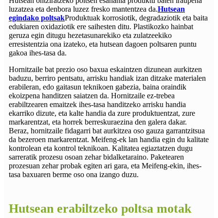
Hutsean ontziratzeko poltsen esanahia produktu baten iraupena
luzatzea eta denbora luzez fresko mantentzea da.
Hutsean
egindako poltsak
Produktuak korrosiotik, degradaziotik eta baita
edukiaren oxidaziotik ere saihesten ditu. Plastikozko hainbat
geruza egin ditugu hezetasunarekiko eta zulatzeekiko
erresistentzia ona izateko, eta hutsean dagoen poltsaren puntu
gakoa ihes-tasa da.
Hornitzaile bat prezio oso baxua eskaintzen dizunean aurkitzen
baduzu, berriro pentsatu, arrisku handiak izan ditzake materialen
erabileran, edo gaitasun teknikoen gabezia, baina oraindik
ekoizpena handitzen saiatzen da. Hornitzaile ez-trebea
erabiltzearen emaitzek ihes-tasa handitzeko arrisku handia
ekarriko dizute, eta kalte handia da zure produktuentzat, zure
markarentzat, eta horrek berreskuraezina den galera dakar.
Beraz, hornitzaile fidagarri bat aurkitzea oso gauza garrantzitsua
da bezeroen markarentzat. Meifeng-ek lan handia egin du kalitate
kontrolean eta kontrol teknikoan. Kalitatea egiaztatzen dugu
sarreratik prozesu osoan zehar bidalketaraino. Paketearen
prozesuan zehar probak egiten ari gara, eta Meifeng-ekin, ihes-
tasa baxuaren berme oso ona izango duzu.
Hutsean erabiltzeko poltsa motak