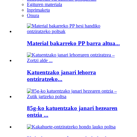
Egituren materiala
Inprimaketa
Onura
Material bakarreko PP barra altua...
Katuentzako janari lehorra
ontziratzeko...
85g-ko katuentzako janari hezearen
ontzia ...