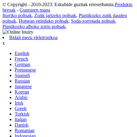
© Copyright - 2010-2023: Eskubide guztiak erreserbatuta.
Produktu
beroak
-
Gunearen mapa
Iturriko poltsak
,
Zutik jartzeko poltsak
,
Plastikozko zutik dauden
poltsak
,
Hutsean egindako poltsak
,
Soda-zorrotada poltsak
,
Plastikozko alboko zorro poltsak
,
Bidali mezu elektronikoa
x
English
French
German
Portuguese
Spanish
Russian
Japanese
Korean
Arabic
Irish
Greek
Turkish
Italian
Danish
Romanian
Indonesian