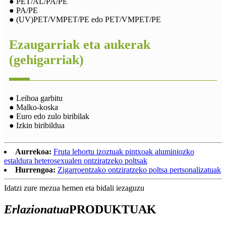
● PET/AL/PA/PE
● PA/PE
● (UV)PET/VMPET/PE edo PET/VMPET/PE
Ezaugarriak eta aukerak
(gehigarriak)
● Leihoa garbitu
● Malko-koska
● Euro edo zulo biribilak
● Izkin biribildua
Aurrekoa:
Fruta lehortu izoztuak pintxoak aluminiozko
estaldura heterosexualen ontziratzeko poltsak
Hurrengoa:
Zigarroentzako ontziratzeko poltsa pertsonalizatuak
Idatzi zure mezua hemen eta bidali iezaguzu
Erlazionatua
PRODUKTUAK