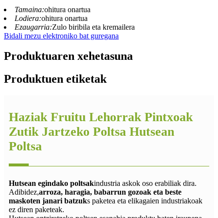
Tamaina:
ohitura onartua
Lodiera:
ohitura onartua
Ezaugarria:
Zulo biribila eta kremailera
Bidali mezu elektroniko bat guregana
Produktuaren xehetasuna
Produktuen etiketak
Haziak Fruitu Lehorrak Pintxoak
Zutik Jartzeko Poltsa Hutsean
Poltsa
Hutsean egindako poltsak
industria askok oso erabiliak dira.
Adibidez,
arroza, haragia, babarrun gozoak eta beste
maskoten janari batzuk
s paketea eta elikagaien industriakoak
ez diren paketeak.