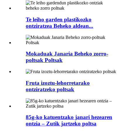
Te leiho garden plastikozko
ontziratzea Beheko aldean...
Mokaduak Janaria Beheko zorro-
poltsak Poltsak
Fruta izoztu-lehorretarako
ontziratzeko poltsak
85g-ko katuentzako janari hezearen
ontzia – Zutik jartzeko poltsa