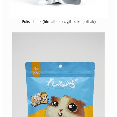
Poltsa lauak (hiru alboko zigilatzeko poltsak)