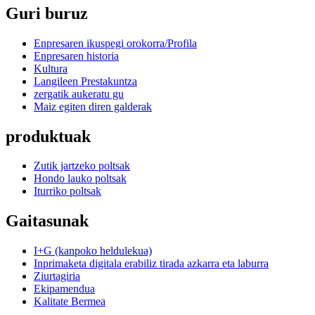
Guri buruz
Enpresaren ikuspegi orokorra/Profila
Enpresaren historia
Kultura
Langileen Prestakuntza
zergatik aukeratu gu
Maiz egiten diren galderak
produktuak
Zutik jartzeko poltsak
Hondo lauko poltsak
Iturriko poltsak
Gaitasunak
I+G (kanpoko heldulekua)
Inprimaketa digitala erabiliz tirada azkarra eta laburra
Ziurtagiria
Ekipamendua
Kalitate Bermea