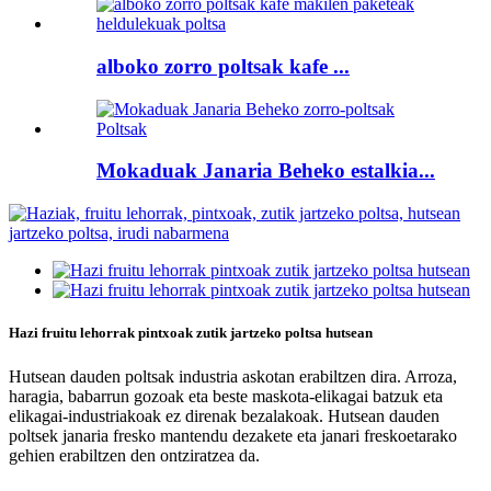
alboko zorro poltsak kafe ...
Mokaduak Janaria Beheko estalkia...
Hazi fruitu lehorrak pintxoak zutik jartzeko poltsa hutsean
Hutsean dauden poltsak industria askotan erabiltzen dira. Arroza,
haragia, babarrun gozoak eta beste maskota-elikagai batzuk eta
elikagai-industriakoak ez direnak bezalakoak. Hutsean dauden
poltsek janaria fresko mantendu dezakete eta janari freskoetarako
gehien erabiltzen den ontziratzea da.