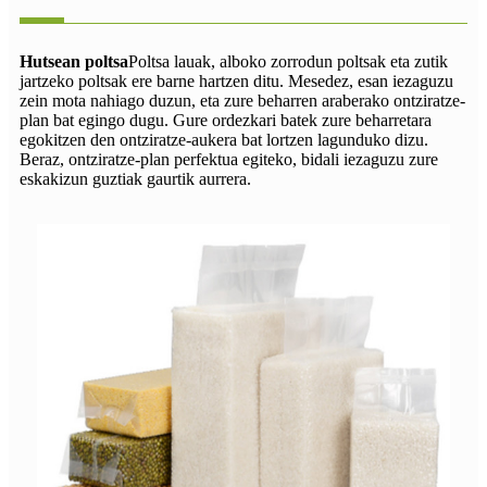
Hutsean poltsa
Poltsa lauak, alboko zorrodun poltsak eta zutik
jartzeko poltsak ere barne hartzen ditu. Mesedez, esan iezaguzu
zein mota nahiago duzun, eta zure beharren araberako ontziratze-
plan bat egingo dugu. Gure ordezkari batek zure beharretara
egokitzen den ontziratze-aukera bat lortzen lagunduko dizu.
Beraz, ontziratze-plan perfektua egiteko, bidali iezaguzu zure
eskakizun guztiak gaurtik aurrera.