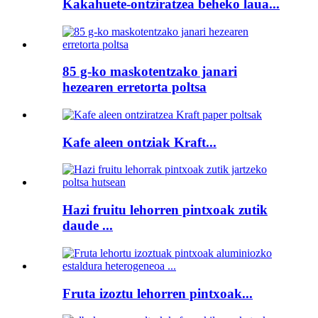
Kakahuete-ontziratzea beheko laua...
85 g-ko maskotentzako janari
hezearen erretorta poltsa
Kafe aleen ontziak Kraft...
Hazi fruitu lehorren pintxoak zutik
daude ...
Fruta izoztu lehorren pintxoak...