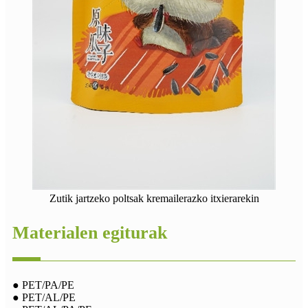
Zutik jartzeko poltsak kremailerazko itxierarekin
Materialen egiturak
● PET/PA/PE
● PET/AL/PE