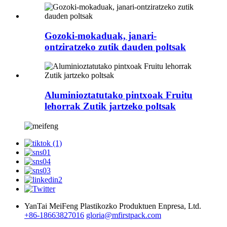
Gozoki-mokaduak, janari-
ontziratzeko zutik dauden poltsak
Aluminioztatutako pintxoak Fruitu
lehorrak Zutik jartzeko poltsak
YanTai MeiFeng Plastikozko Produktuen Enpresa, Ltd.
+86-18663827016
gloria@mfirstpack.com