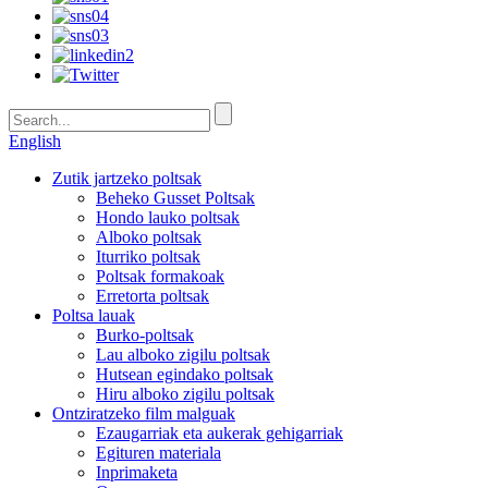
English
Zutik jartzeko poltsak
Beheko Gusset Poltsak
Hondo lauko poltsak
Alboko poltsak
Iturriko poltsak
Poltsak formakoak
Erretorta poltsak
Poltsa lauak
Burko-poltsak
Lau alboko zigilu poltsak
Hutsean egindako poltsak
Hiru alboko zigilu poltsak
Ontziratzeko film malguak
Ezaugarriak eta aukerak gehigarriak
Egituren materiala
Inprimaketa