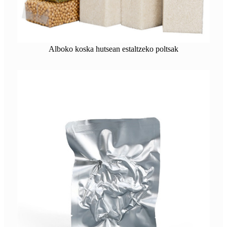
Alboko koska hutsean estaltzeko poltsak