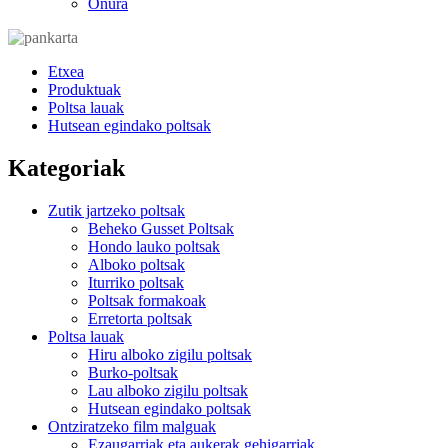
Onura
Etxea
Produktuak
Poltsa lauak
Hutsean egindako poltsak
Kategoriak
Zutik jartzeko poltsak
Beheko Gusset Poltsak
Hondo lauko poltsak
Alboko poltsak
Iturriko poltsak
Poltsak formakoak
Erretorta poltsak
Poltsa lauak
Hiru alboko zigilu poltsak
Burko-poltsak
Lau alboko zigilu poltsak
Hutsean egindako poltsak
Ontziratzeko film malguak
Ezaugarriak eta aukerak gehigarriak